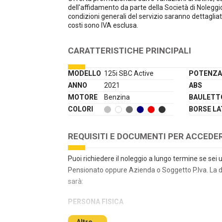
dell'affidamento da parte della Società di Nolegg
condizioni generali del servizio saranno dettaglia
costi sono IVA esclusa.
CARATTERISTICHE PRINCIPALI
MODELLO
125i SBC Active
POTENZ
ANNO
2021
ABS
MOTORE
Benzina
BAULETT
COLORI
BORSE LA
REQUISITI E DOCUMENTI PER ACCEDE
Puoi richiedere il noleggio a lungo termine se se
Pensionato oppure Azienda o Soggetto P.Iva. La 
sarà:
PERSONA FISICA
Altro...
Copia del documento d’identità e codice fiscale