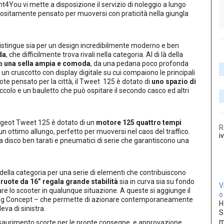
nt4You vi mette a disposizione il servizio di noleggio a lungo
positamente pensato per muoversi con praticità nella giungla
istingue sia per un design incredibilmente moderno e ben
da
, che difficilmente trova rivali nella categoria. Al di là della
da
una sella ampia e comoda
, da una pedana poco profonda
 cruscotto con display digitale su cui compaiono le principali
ote pensato per la città, il Tweet 125 è dotato di
uno spazio di
iccolo e un bauletto che può ospitare il secondo casco ed altri
eugeot Tweet 125 è dotato di un
motore 125 quattro tempi
R
n ottimo allungo, perfetto per muoversi nel caos del traffico.
i
 a disco ben tarati e pneumatici di serie che garantiscono una
ri della categoria per una serie di elementi che contribuiscono
ruote da 16” regala grande stabilità
sia in curva sia su fondo
V
re lo scooter in qualunque situazione. A queste si aggiunge il
o
ng Concept – che permette di azionare contemporaneamente
H
leva di sinistra.
S
m
 esaurimento scorte per le pronte consegne, e approvazione