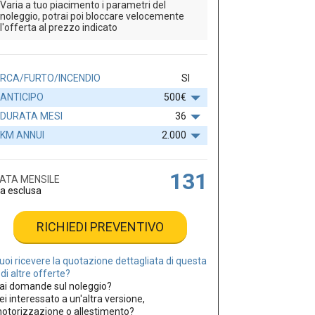
Varia a tuo piacimento i parametri del
noleggio, potrai poi bloccare velocemente
l'offerta al prezzo indicato
RCA/FURTO/INCENDIO
SI
ANTICIPO
500€
DURATA MESI
36
KM ANNUI
2.000
131
ATA MENSILE
va esclusa
RICHIEDI PREVENTIVO
uoi ricevere la quotazione dettagliata di questa
 di altre offerte?
ai domande sul noleggio?
ei interessato a un'altra versione,
otorizzazione o allestimento?