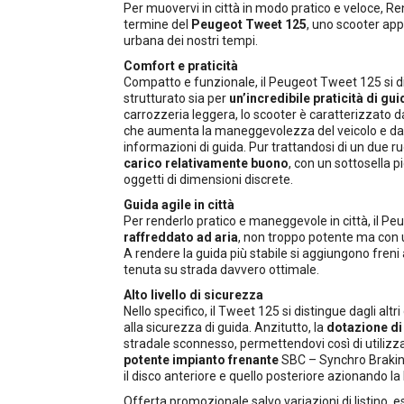
Per muovervi in città in modo pratico e veloce, Re
termine del
Peugeot Tweet 125
, uno scooter ap
urbana dei nostri tempi.
Comfort e praticità
Compatto e funzionale, il Peugeot Tweet 125 si d
strutturato sia per
un’incredibile praticità di gui
carrozzeria leggera, lo scooter è caratterizzato 
che aumenta la maneggevolezza del veicolo e da un
informazioni di guida. Pur trattandosi di un due ru
carico relativamente buono
, con un sottosella p
oggetti di dimensioni discrete.
Guida agile in città
Per renderlo pratico e maneggevole in città, il P
raffreddato ad aria
, non troppo potente ma con u
A rendere la guida più stabile si aggiungono freni
tenuta su strada davvero ottimale.
Alto livello di sicurezza
Nello specifico, il Tweet 125 si distingue dagli alt
alla sicurezza di guida. Anzitutto, la
dotazione di 
stradale sconnesso, permettendovi così di utilizza
potente impianto frenante
SBC – Synchro Braki
il disco anteriore e quello posteriore azionando la 
Offerta promozionale salvo variazioni di listino,