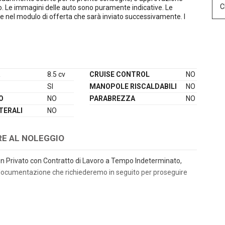
C
io. Le immagini delle auto sono puramente indicative. Le
te nel modulo di offerta che sarà inviato successivamente. I
A
8.5 cv
CRUISE CONTROL
NO
SI
MANOPOLE RISCALDABILI
NO
O
NO
PARABREZZA
NO
TERALI
NO
RE AL NOLEGGIO
i un Privato con Contratto di Lavoro a Tempo Indeterminato,
documentazione che richiederemo in seguito per proseguire
 valido del richiedente