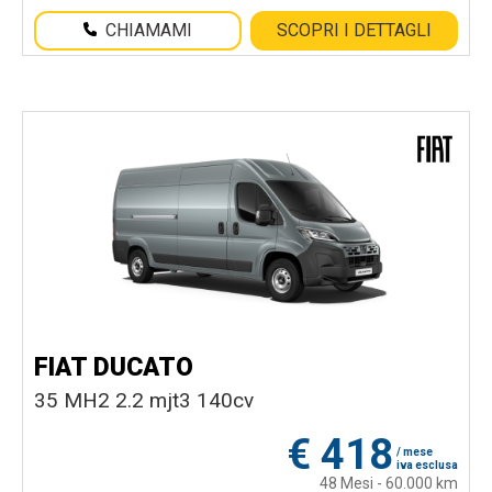
CHIAMAMI
SCOPRI I DETTAGLI
FIAT DUCATO
35 MH2 2.2 mjt3 140cv
€
418
/ mese
iva esclusa
48 Mesi - 60.000 km