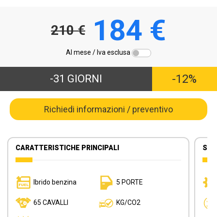
184 €
210 €
Al mese /
Iva esclusa
-12%
-31 GIORNI
Richiedi informazioni / preventivo
CARATTERISTICHE PRINCIPALI
SER
Ibrido benzina
5 PORTE
65 CAVALLI
KG/CO2