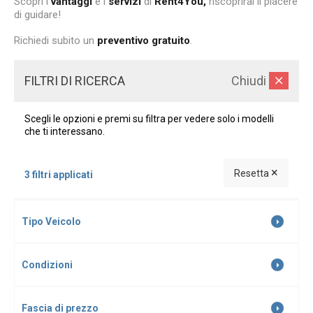
Scopri i
vantaggi
e i
servizi
di
Rent4You,
riscoprirai il piacere
di guidare!
Richiedi subito un
preventivo gratuito
.
FILTRI DI RICERCA
Chiudi
Scegli le opzioni e premi su filtra per vedere solo i modelli
che ti interessano.
×
Resetta
3 filtri applicati
Tipo Veicolo
Condizioni
Fascia di prezzo