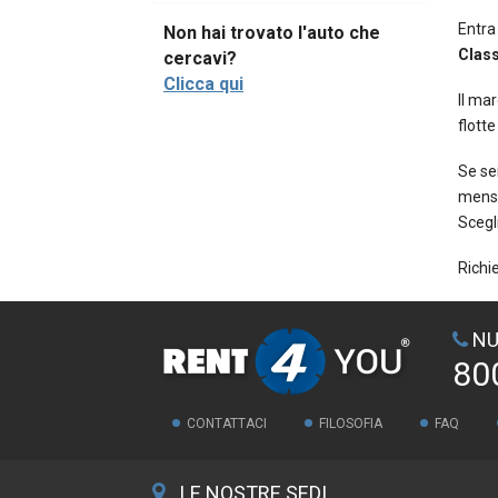
Entra
Non hai trovato l'auto che
Clas
cercavi?
Clicca qui
Il ma
flott
Se se
mensi
Scegl
Richi
NU
80
CONTATTACI
FILOSOFIA
FAQ
LE NOSTRE SEDI