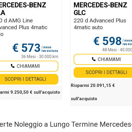
ERCEDES-BENZ
MERCEDES-BENZ
LA
GLC
0 d AMG Line
220 d Advanced Plus
vanced Plus 4matic
4matic auto
to
€
598
/ mes
€
573
iva es
/ mese
48 Mesi - 40.00
iva esclusa
36 Mesi - 30.000 km
CHIAMAMI
CHIAMAMI
SCOPRI I DETTAGLI
SCOPRI I DETTAGLI
Risparmi 20.091,15 €
armi 9.250,50 € sull'acquisto
sull'acquisto
erte Noleggio a Lungo Termine Mercedes-